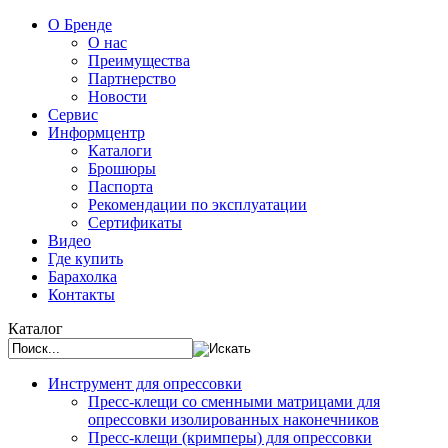
О Бренде
О нас
Преимущества
Партнерство
Новости
Сервис
Информцентр
Каталоги
Брошюры
Паспорта
Рекомендации по эксплуатации
Сертификаты
Видео
Где купить
Барахолка
Контакты
Каталог
Инструмент для опрессовки
Пресс-клещи со сменными матрицами для
опрессовки изолированных наконечников
Пресс-клещи (кримперы) для опрессовки