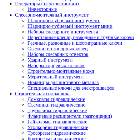
Генераторы (электростанции)
Инверторные
Слесарно-монтажный инструмент
Шарнирно-губцевый инструмент
Шарнирно-губцевый инструмент мини
Наборы слесарного инструмента
Переставные клещи, разводные и трубные ключи
Гаечные, разводные и шестигранные ключи
Съемники стопорных колец
Наборы слесарных отверток
Ударный инструмент
Наборы торцевых головок
Строительно-монтажные ножи
Мерительный инструмент
Ножницы для листового металла
Специальные ключи для электрошкафов
Строительная гидравлика
Домкраты гидравлические
Съемники гидравлические
Трубогибы гидравлические
Фланцевые расширители (разгонщики)
Гайколомы гидравлические
Уголкорезы гидравлические
Тросорезы гидравлические
Болторезы гидравлические