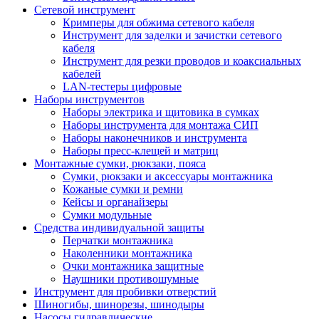
Сетевой инструмент
Кримперы для обжима сетевого кабеля
Инструмент для заделки и зачистки сетевого
кабеля
Инструмент для резки проводов и коаксиальных
кабелей
LAN-тестеры цифровые
Наборы инструментов
Наборы электрика и щитовика в сумках
Наборы инструмента для монтажа СИП
Наборы наконечников и инструмента
Наборы пресс-клещей и матриц
Монтажные сумки, рюкзаки, пояса
Сумки, рюкзаки и аксессуары монтажника
Кожаные сумки и ремни
Кейсы и органайзеры
Сумки модульные
Средства индивидуальной защиты
Перчатки монтажника
Наколенники монтажника
Очки монтажника защитные
Наушники противошумные
Инструмент для пробивки отверстий
Шиногибы, шинорезы, шинодыры
Насосы гидравлические