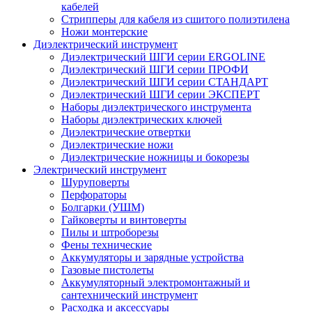
кабелей
Стрипперы для кабеля из сшитого полиэтилена
Ножи монтерские
Диэлектрический инструмент
Диэлектрический ШГИ серии ERGOLINE
Диэлектрический ШГИ серии ПРОФИ
Диэлектрический ШГИ серии СТАНДАРТ
Диэлектрический ШГИ серии ЭКСПЕРТ
Наборы диэлектрического инструмента
Наборы диэлектрических ключей
Диэлектрические отвертки
Диэлектрические ножи
Диэлектрические ножницы и бокорезы
Электрический инструмент
Шуруповерты
Перфораторы
Болгарки (УШМ)
Гайковерты и винтоверты
Пилы и штроборезы
Фены технические
Аккумуляторы и зарядные устройства
Газовые пистолеты
Аккумуляторный электромонтажный и
сантехнический инструмент
Расходка и аксессуары