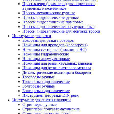
Пресс-клещи (кримперы) для опрессовки
втулочных наконечников
Прессы механические ручные
Прессы гидравлические ручные
Прессы гидравлические помповые
Прессы гидравлические аккумуляторные
Прессы гидравлические для монтажа тросов
Инструмент для резки
Бокорезы для резки проводов
Ножницы для проводов (кабелерезы)
Ножницы секторные (ножницы НС)
Ножницы гидравлические
Ножницы аккумуляторные
Ножницы для резки кабельных каналов
Ножницы для резки листового металла
Диэлектрические ножницы и бокорезы
Тросорезы ручные
Тросорезы гидравлические
Болторезы ручные
Болторезы гидравлические
Инструмент для резки DIN-реек
Инструмент для снятия изоляции
Cтрипперы ручные
Cтрипперы полуавтоматические
Cтрипперы автоматические