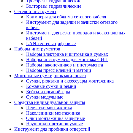
Тросорезы гидравлические
Болторезы гидравлические
Сетевой инструмент
Кримперы для обжима сетевого кабеля
Инструмент для заделки и зачистки сетевого
кабеля
Инструмент для резки проводов и коаксиальных
кабелей
LAN-тестеры цифровые
Наборы инструментов
Наборы электрика и щитовика в сумках
Наборы инструмента для монтажа СИП
Наборы наконечников и инструмента
Наборы пресс-клещей и матриц
Монтажные сумки, рюкзаки, пояса
Сумки, рюкзаки и аксессуары монтажника
Кожаные сумки и ремни
Кейсы и органайзеры
Сумки модульные
Средства индивидуальной защиты
Перчатки монтажника
Наколенники монтажника
Очки монтажника защитные
Наушники противошумные
Инструмент для пробивки отверстий