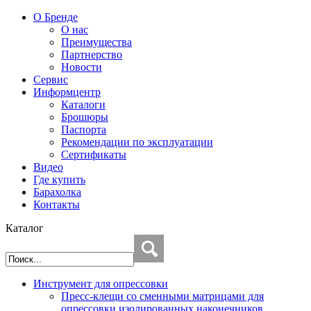
О Бренде
О нас
Преимущества
Партнерство
Новости
Сервис
Информцентр
Каталоги
Брошюры
Паспорта
Рекомендации по эксплуатации
Сертификаты
Видео
Где купить
Барахолка
Контакты
Каталог
Инструмент для опрессовки
Пресс-клещи со сменными матрицами для
опрессовки изолированных наконечников