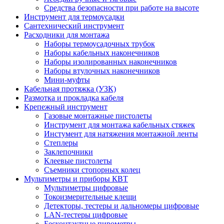
Средства безопасности при работе на высоте
Инструмент для термоусадки
Сантехнический инструмент
Расходники для монтажа
Наборы термоусадочных трубок
Наборы кабельных наконечников
Наборы изолированных наконечников
Наборы втулочных наконечников
Мини-муфты
Кабельная протяжка (УЗК)
Размотка и прокладка кабеля
Крепежный инструмент
Газовые монтажные пистолеты
Инструмент для монтажа кабельных стяжек
Инстумент для натяжения монтажной ленты
Степлеры
Заклепочники
Клеевые пистолеты
Съемники стопорных колец
Мультиметры и приборы КВТ
Мультиметры цифровые
Токоизмерительные клещи
Детекторы, тестеры и дальномеры цифровые
LAN-тестеры цифровые
Бесконтактные пирометры