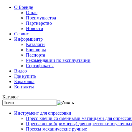
О Бренде
О нас
Преимущества
Партнерство
Новости
Сервис
Информцентр
Каталоги
Брошюры
Паспорта
Рекомендации по эксплуатации
Сертификаты
Видео
Где купить
Барахолка
Контакты
Каталог
Инструмент для опрессовки
Пресс-клещи со сменными матрицами для опрессо
Пресс-клещи (кримперы) для опрессовки втулочны
Прессы механические ручные