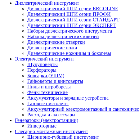
Диэлектрический инструмент
Диэлектрический ШГИ серии ERGOLINE
Диэлектрический ШГИ серии ПРОФИ
Диэлектрический ШГИ серии СТАНДАРТ
Диэлектрический ШГИ серии ЭКСПЕРТ
Наборы диэлектрического инструмента
Наборы диэлектрических ключей
Диэлектрические отвертки
Диэлектрические ножи
Диэлектрические ножницы и бокорезы
Электрический инструмент
Шуруповерты
Перфораторы
Болгарки (УШМ)
Гайковерты и винтоверты
Пилы и штроборезы
Фены технические
Аккумуляторы и зарядные устройства
Газовые пистолеты
Аккумуляторный электромонтажный и сантехничес
Расходка и аксессуары
Генераторы (электростанции)
Инверторные
Слесарно-монтажный инструмент
Шарнирно-губцевый инструмент