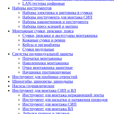
LAN-тестеры цифровые
Наборы инструментов
Наборы электрика и щитовика в сумках
Наборы инструмента для монтажа СИП
Наборы наконечников и инструмента
Наборы пресс-клещей и матриц
Монтажные сумки, рюкзаки, пояса
Сумки, рюкзаки и аксессуары монтажника
Кожаные сумки и ремни
Кейсы и органайзеры
Сумки модульные
Средства индивидуальной защиты
Перчатки монтажника
Наколенники монтажника
Очки монтажника защитные
Наушники противошумные
Инструмент для пробивки отверстий
Шиногибы, шинорезы, шинодыры
Насосы гидравлические
Инструмент для монтажа СИП и ВЛ
Инструмент для монтажа нержавеющей ленты
Инструмент для раскатки и натяжения проводов
Инструмент для монтажа СИП
Инструмент для монтажа ВЛ
Лебедки ручные и тяговые