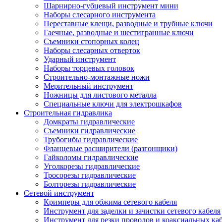
Шарнирно-губцевый инструмент мини
Наборы слесарного инструмента
Переставные клещи, разводные и трубные ключи
Гаечные, разводные и шестигранные ключи
Съемники стопорных колец
Наборы слесарных отверток
Ударный инструмент
Наборы торцевых головок
Строительно-монтажные ножи
Мерительный инструмент
Ножницы для листового металла
Специальные ключи для электрошкафов
Строительная гидравлика
Домкраты гидравлические
Съемники гидравлические
Трубогибы гидравлические
Фланцевые расширители (разгонщики)
Гайколомы гидравлические
Уголкорезы гидравлические
Тросорезы гидравлические
Болторезы гидравлические
Сетевой инструмент
Кримперы для обжима сетевого кабеля
Инструмент для заделки и зачистки сетевого кабеля
Инструмент для резки проводов и коаксиальных ка