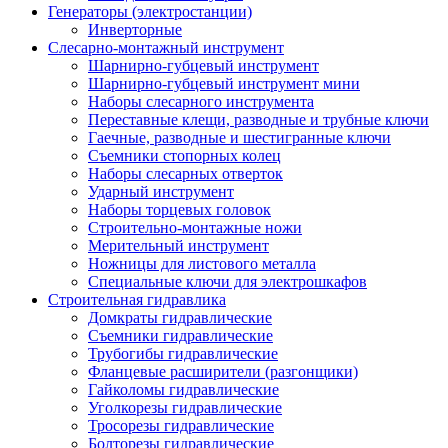
Генераторы (электростанции)
Инверторные
Слесарно-монтажный инструмент
Шарнирно-губцевый инструмент
Шарнирно-губцевый инструмент мини
Наборы слесарного инструмента
Переставные клещи, разводные и трубные ключи
Гаечные, разводные и шестигранные ключи
Съемники стопорных колец
Наборы слесарных отверток
Ударный инструмент
Наборы торцевых головок
Строительно-монтажные ножи
Мерительный инструмент
Ножницы для листового металла
Специальные ключи для электрошкафов
Строительная гидравлика
Домкраты гидравлические
Съемники гидравлические
Трубогибы гидравлические
Фланцевые расширители (разгонщики)
Гайколомы гидравлические
Уголкорезы гидравлические
Тросорезы гидравлические
Болторезы гидравлические