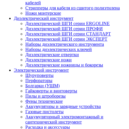
кабелей
Стрипперы для кабеля из сшитого полиэтилена
Ножи монтерские
Диэлектрический инструмент
Диэлектрический ШГИ серии ERGOLINE
Диэлектрический ШГИ серии ПРОФИ
Диэлектрический ШГИ серии СТАНДАРТ
Диэлектрический ШГИ серии ЭКСПЕРТ
Наборы диэлектрического инструмента
Наборы диэлектрических ключей
Диэлектрические отвертки
Диэлектрические ножи
Диэлектрические ножницы и бокорезы
Электрический инструмент
Шуруповерты
Перфораторы
Болгарки (УШМ)
Гайковерты и винтоверты
Пилы и штроборезы
Фены технические
Аккумуляторы и зарядные устройства
Газовые пистолеты
Аккумуляторный электромонтажный и
сантехнический инструмент
Расходка и аксессуары