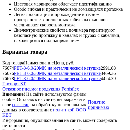
Цветовая маркировка облегчает идентификацию
Особо гибкая и практически не ломающаяся протяжка
Легкая навигация и прохождение в тесном
пространстве заполненных кабельных каналов
увеличивает скорость монтажа
Диэлектрические свойства полимера гарантируют
безопасную протяжку в каналах и трубах с кабелями,
находящимися под напряжением
Варианты товара
Код товара
Наименование
Цена, руб.
76674
PET-3-6.0/20MK на металлической катушке
2991.88
76676
PET-3-6.0/30MK на металлической катушке
3469.36
76678
PET-3-6.0/50MK на металлической катушке
4424.39
Паспорт ST
Отказное письмо: продукция Fortisflex
Внимание!
На сайте используются файлы
cookie. Оставаясь на сайте, вы выражаете
Понятно,
свое
согласие
на обработку персональных
принимаю
данных в соответствии с
политикой ООО
КВТ
Информация, опубликованная на сайте, может содержать
неточности