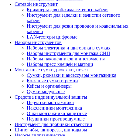
Сетевой инструмент
Кримперы для обжима сетевого кабеля
Инструмент для заделки и зачистки сетевого
кабеля
Инструмент для резки проводов и коаксиальных
кабелей
LAN-тестеры цифровые
Наборы инструментов
Наборы электрика и щитовика в сумках
Наборы инструмента для монтажа СИП
Наборы наконечников и инструмента
Наборы пресс-клещей и матриц
Монтажные сумки, рюкзаки, пояса
Сумки, рюкзаки и аксессуары монтажника
Кожаные сумки и ремни
Кейсы и органайзеры
Сумки модульные
Средства индивидуальной защиты
Перчатки монтажника
Наколенники монтажника
Очки монтажника защитные
Наушники противошумные
Инструмент для пробивки отверстий
Шиногибы, шинорезы, шинодыры
Насосы гидравлические