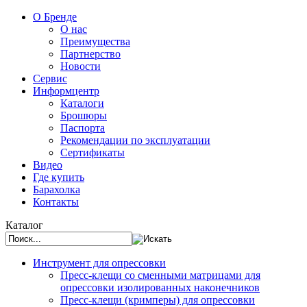
О Бренде
О нас
Преимущества
Партнерство
Новости
Сервис
Информцентр
Каталоги
Брошюры
Паспорта
Рекомендации по эксплуатации
Сертификаты
Видео
Где купить
Барахолка
Контакты
Каталог
Инструмент для опрессовки
Пресс-клещи со сменными матрицами для
опрессовки изолированных наконечников
Пресс-клещи (кримперы) для опрессовки