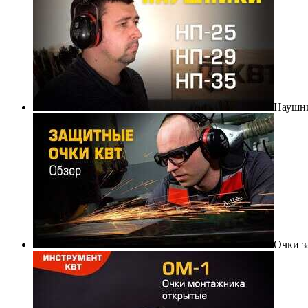
Наушни
Очки з