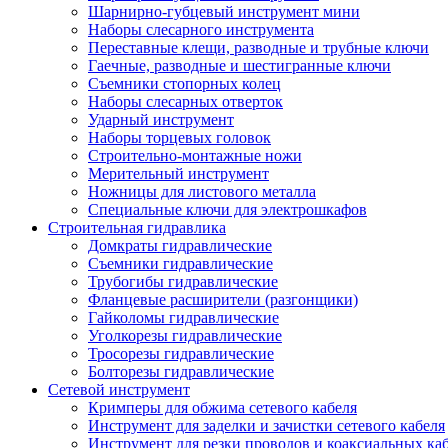
Шарнирно-губцевый инструмент мини
Наборы слесарного инструмента
Переставные клещи, разводные и трубные ключи
Гаечные, разводные и шестигранные ключи
Съемники стопорных колец
Наборы слесарных отверток
Ударный инструмент
Наборы торцевых головок
Строительно-монтажные ножи
Мерительный инструмент
Ножницы для листового металла
Специальные ключи для электрошкафов
Строительная гидравлика
Домкраты гидравлические
Съемники гидравлические
Трубогибы гидравлические
Фланцевые расширители (разгонщики)
Гайколомы гидравлические
Уголкорезы гидравлические
Тросорезы гидравлические
Болторезы гидравлические
Сетевой инструмент
Кримперы для обжима сетевого кабеля
Инструмент для заделки и зачистки сетевого кабеля
Инструмент для резки проводов и коаксиальных ка