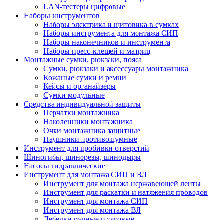
LAN-тестеры цифровые
Наборы инструментов
Наборы электрика и щитовика в сумках
Наборы инструмента для монтажа СИП
Наборы наконечников и инструмента
Наборы пресс-клещей и матриц
Монтажные сумки, рюкзаки, пояса
Сумки, рюкзаки и аксессуары монтажника
Кожаные сумки и ремни
Кейсы и органайзеры
Сумки модульные
Средства индивидуальной защиты
Перчатки монтажника
Наколенники монтажника
Очки монтажника защитные
Наушники противошумные
Инструмент для пробивки отверстий
Шиногибы, шинорезы, шинодыры
Насосы гидравлические
Инструмент для монтажа СИП и ВЛ
Инструмент для монтажа нержавеющей ленты
Инструмент для раскатки и натяжения проводов
Инструмент для монтажа СИП
Инструмент для монтажа ВЛ
Лебедки ручные и тяговые