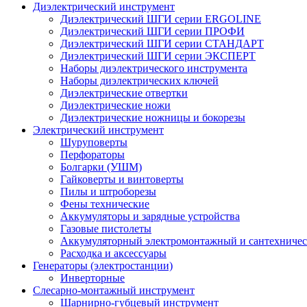
Диэлектрический инструмент
Диэлектрический ШГИ серии ERGOLINE
Диэлектрический ШГИ серии ПРОФИ
Диэлектрический ШГИ серии СТАНДАРТ
Диэлектрический ШГИ серии ЭКСПЕРТ
Наборы диэлектрического инструмента
Наборы диэлектрических ключей
Диэлектрические отвертки
Диэлектрические ножи
Диэлектрические ножницы и бокорезы
Электрический инструмент
Шуруповерты
Перфораторы
Болгарки (УШМ)
Гайковерты и винтоверты
Пилы и штроборезы
Фены технические
Аккумуляторы и зарядные устройства
Газовые пистолеты
Аккумуляторный электромонтажный и сантехничес
Расходка и аксессуары
Генераторы (электростанции)
Инверторные
Слесарно-монтажный инструмент
Шарнирно-губцевый инструмент