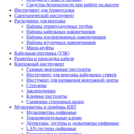
Средства безопасности при работе на высоте
Инструмент для термоусадки
Сантехнический инструмент
Расходники для монтажа
Наборы термоусадочных трубок
Наборы кабельных наконечников
Наборы изолированных наконечников
Наборы втулочных наконечников
Мини-муфты
Кабельная протяжка (УЗК)
Размотка и прокладка кабеля
Крепежный инструмент
Газовые монтажные пистолеты
Инструмент для монтажа кабельных стяжек
Инстумент для натяжения монтажной ленты
Степлеры
Заклепочники
Клеевые пистолеты
Съемники стопорных колец
Мультиметры и приборы КВТ
Мультиметры цифровые
Токоизмерительные клещи
Детекторы, тестеры и дальномеры цифровые
LAN-тестеры цифровые
Бесконтактные пирометры