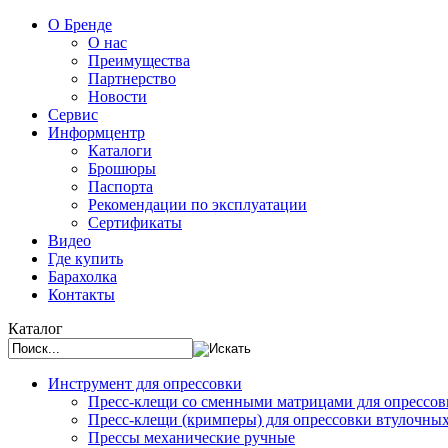
О Бренде
О нас
Преимущества
Партнерство
Новости
Сервис
Информцентр
Каталоги
Брошюры
Паспорта
Рекомендации по эксплуатации
Сертификаты
Видео
Где купить
Барахолка
Контакты
Каталог
Инструмент для опрессовки
Пресс-клещи со сменными матрицами для опрессо
Пресс-клещи (кримперы) для опрессовки втулочны
Прессы механические ручные