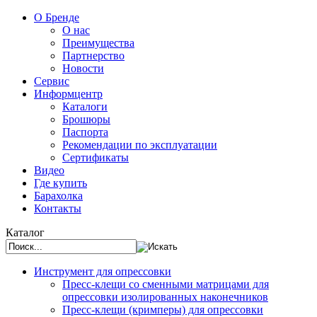
О Бренде
О нас
Преимущества
Партнерство
Новости
Сервис
Информцентр
Каталоги
Брошюры
Паспорта
Рекомендации по эксплуатации
Сертификаты
Видео
Где купить
Барахолка
Контакты
Каталог
Инструмент для опрессовки
Пресс-клещи со сменными матрицами для
опрессовки изолированных наконечников
Пресс-клещи (кримперы) для опрессовки