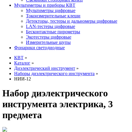
Мультиметры и приборы КВТ
Мультиметры цифровые
Токоизмерительные клещи
Детекторы, тестеры и дальномеры цифровые
LAN-тестеры цифровые
Бесконтактные пирометры
Экотестеры цифровые
Измерительные щупы
Фонарики светодиодные
КВТ
»
Каталог
»
Диэлектрический инструмент
»
Наборы диэлектрического инструмента
»
НИИ-12
Набор диэлектрического
инструмента электрика, 3
предмета