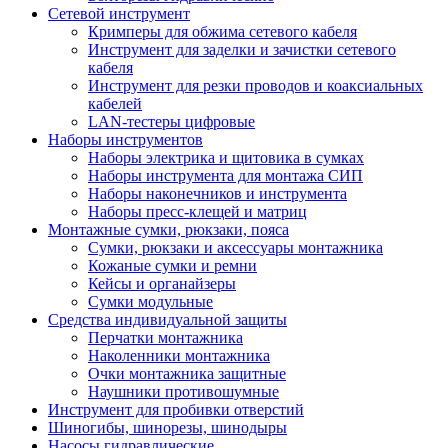
Сетевой инструмент
Кримперы для обжима сетевого кабеля
Инструмент для заделки и зачистки сетевого
кабеля
Инструмент для резки проводов и коаксиальных
кабелей
LAN-тестеры цифровые
Наборы инструментов
Наборы электрика и щитовика в сумках
Наборы инструмента для монтажа СИП
Наборы наконечников и инструмента
Наборы пресс-клещей и матриц
Монтажные сумки, рюкзаки, пояса
Сумки, рюкзаки и аксессуары монтажника
Кожаные сумки и ремни
Кейсы и органайзеры
Сумки модульные
Средства индивидуальной защиты
Перчатки монтажника
Наколенники монтажника
Очки монтажника защитные
Наушники противошумные
Инструмент для пробивки отверстий
Шиногибы, шинорезы, шинодыры
Насосы гидравлические