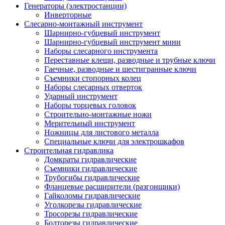
Генераторы (электростанции)
Инверторные
Слесарно-монтажный инструмент
Шарнирно-губцевый инструмент
Шарнирно-губцевый инструмент мини
Наборы слесарного инструмента
Переставные клещи, разводные и трубные ключи
Гаечные, разводные и шестигранные ключи
Съемники стопорных колец
Наборы слесарных отверток
Ударный инструмент
Наборы торцевых головок
Строительно-монтажные ножи
Мерительный инструмент
Ножницы для листового металла
Специальные ключи для электрошкафов
Строительная гидравлика
Домкраты гидравлические
Съемники гидравлические
Трубогибы гидравлические
Фланцевые расширители (разгонщики)
Гайколомы гидравлические
Уголкорезы гидравлические
Тросорезы гидравлические
Болторезы гидравлические