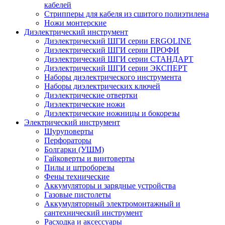
кабелей
Стрипперы для кабеля из сшитого полиэтилена
Ножи монтерские
Диэлектрический инструмент
Диэлектрический ШГИ серии ERGOLINE
Диэлектрический ШГИ серии ПРОФИ
Диэлектрический ШГИ серии СТАНДАРТ
Диэлектрический ШГИ серии ЭКСПЕРТ
Наборы диэлектрического инструмента
Наборы диэлектрических ключей
Диэлектрические отвертки
Диэлектрические ножи
Диэлектрические ножницы и бокорезы
Электрический инструмент
Шуруповерты
Перфораторы
Болгарки (УШМ)
Гайковерты и винтоверты
Пилы и штроборезы
Фены технические
Аккумуляторы и зарядные устройства
Газовые пистолеты
Аккумуляторный электромонтажный и
сантехнический инструмент
Расходка и аксессуары