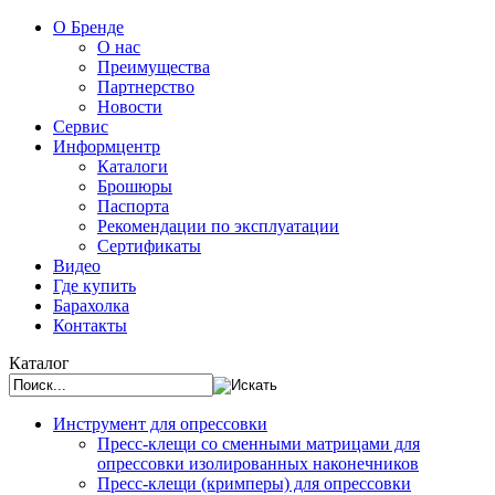
О Бренде
О нас
Преимущества
Партнерство
Новости
Сервис
Информцентр
Каталоги
Брошюры
Паспорта
Рекомендации по эксплуатации
Сертификаты
Видео
Где купить
Барахолка
Контакты
Каталог
Инструмент для опрессовки
Пресс-клещи со сменными матрицами для
опрессовки изолированных наконечников
Пресс-клещи (кримперы) для опрессовки