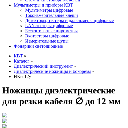
Мультиметры и приборы КВТ
Мультиметры цифровые
Токоизмерительные клещи
Детекторы, тестеры и дальномеры цифровые
LAN-тестеры цифровые
Бесконтактные пирометры
Экотестеры цифровые
Измерительные щупы
Фонарики светодиодные
КВТ
»
Каталог
»
Диэлектрический инструмент
»
Диэлектрические ножницы и бокорезы
»
НКи-12у
Ножницы диэлектрические
для резки кабеля ∅ до 12 мм