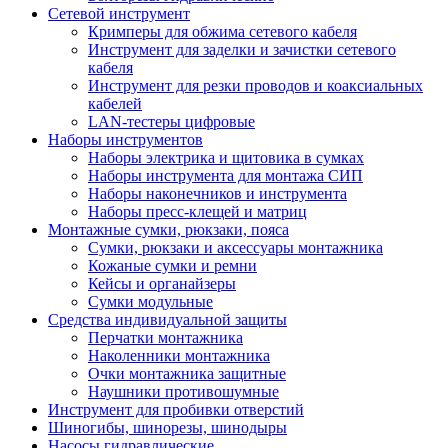
Сетевой инструмент
Кримперы для обжима сетевого кабеля
Инструмент для заделки и зачистки сетевого
кабеля
Инструмент для резки проводов и коаксиальных
кабелей
LAN-тестеры цифровые
Наборы инструментов
Наборы электрика и щитовика в сумках
Наборы инструмента для монтажа СИП
Наборы наконечников и инструмента
Наборы пресс-клещей и матриц
Монтажные сумки, рюкзаки, пояса
Сумки, рюкзаки и аксессуары монтажника
Кожаные сумки и ремни
Кейсы и органайзеры
Сумки модульные
Средства индивидуальной защиты
Перчатки монтажника
Наколенники монтажника
Очки монтажника защитные
Наушники противошумные
Инструмент для пробивки отверстий
Шиногибы, шинорезы, шинодыры
Насосы гидравлические