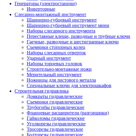
Генераторы (электростанции)
Инверторные
Слесарно-монтажный инструмент
Шарнирно-губцевый инструмент
Шарнирно-губцевый инструмент мини
Наборы слесарного инструмента
Переставные клещи, разводные и трубные ключи
Гаечные, разводные и шестигранные ключи
Съемники стопорных колец
Наборы слесарных отверток
Ударный инструмент
Наборы торцевых головок
Строительно-монтажные ножи
Мерительный инструмент
Ножницы для листового металла
Специальные ключи для электрошкафов
Строительная гидравлика
Домкраты гидравлические
Съемники гидравлические
Трубогибы гидравлические
Фланцевые расширители (разгонщики)
Гайколомы гидравлические
Уголкорезы гидравлические
Тросорезы гидравлические
Болторезы гидравлические