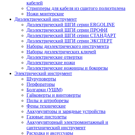
кабелей
Стрипперы для кабеля из сшитого полиэтилена
Ножи монтерские
Диэлектрический инструмент
Диэлектрический ШГИ серии ERGOLINE
Диэлектрический ШГИ серии ПРОФИ
Диэлектрический ШГИ серии СТАНДАРТ
Диэлектрический ШГИ серии ЭКСПЕРТ
Наборы диэлектрического инструмента
Наборы диэлектрических ключей
Диэлектрические отвертки
Диэлектрические ножи
Диэлектрические ножницы и бокорезы
Электрический инструмент
Шуруповерты
Перфораторы
Болгарки (УШМ)
Гайковерты и винтоверты
Пилы и штроборезы
Фены технические
Аккумуляторы и зарядные устройства
Газовые пистолеты
Аккумуляторный электромонтажный и
сантехнический инструмент
Расходка и аксессуары