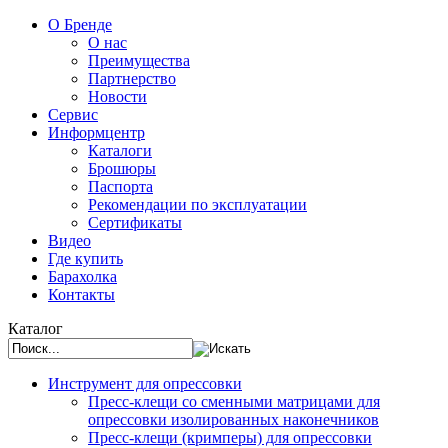
О Бренде
О нас
Преимущества
Партнерство
Новости
Сервис
Информцентр
Каталоги
Брошюры
Паспорта
Рекомендации по эксплуатации
Сертификаты
Видео
Где купить
Барахолка
Контакты
Каталог
Инструмент для опрессовки
Пресс-клещи со сменными матрицами для
опрессовки изолированных наконечников
Пресс-клещи (кримперы) для опрессовки