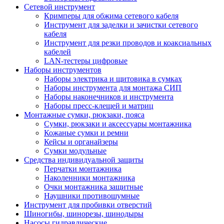
Сетевой инструмент
Кримперы для обжима сетевого кабеля
Инструмент для заделки и зачистки сетевого
кабеля
Инструмент для резки проводов и коаксиальных
кабелей
LAN-тестеры цифровые
Наборы инструментов
Наборы электрика и щитовика в сумках
Наборы инструмента для монтажа СИП
Наборы наконечников и инструмента
Наборы пресс-клещей и матриц
Монтажные сумки, рюкзаки, пояса
Сумки, рюкзаки и аксессуары монтажника
Кожаные сумки и ремни
Кейсы и органайзеры
Сумки модульные
Средства индивидуальной защиты
Перчатки монтажника
Наколенники монтажника
Очки монтажника защитные
Наушники противошумные
Инструмент для пробивки отверстий
Шиногибы, шинорезы, шинодыры
Насосы гидравлические