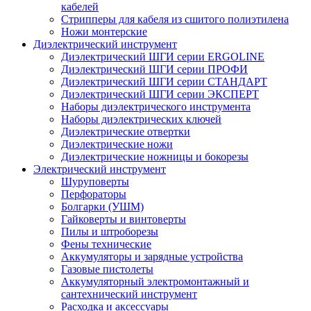
кабелей
Стрипперы для кабеля из сшитого полиэтилена
Ножи монтерские
Диэлектрический инструмент
Диэлектрический ШГИ серии ERGOLINE
Диэлектрический ШГИ серии ПРОФИ
Диэлектрический ШГИ серии СТАНДАРТ
Диэлектрический ШГИ серии ЭКСПЕРТ
Наборы диэлектрического инструмента
Наборы диэлектрических ключей
Диэлектрические отвертки
Диэлектрические ножи
Диэлектрические ножницы и бокорезы
Электрический инструмент
Шуруповерты
Перфораторы
Болгарки (УШМ)
Гайковерты и винтоверты
Пилы и штроборезы
Фены технические
Аккумуляторы и зарядные устройства
Газовые пистолеты
Аккумуляторный электромонтажный и
сантехнический инструмент
Расходка и аксессуары