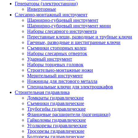
Генераторы (электростанции)
Инверторные
Слесарно-монтажный инструмент
Шарнирно-губцевый инструмент
Шарнирно-губцевый инструмент мини
Наборы слесарного инструмента
Переставные клещи, разводные и трубные ключи
Гаечные, разводные и шестигранные ключи
Съемники стопорных колец
Наборы слесарных отверток
Ударный инструмент
Наборы торцевых головок
Строительно-монтажные ножи
Мерительный инструмент
Ножницы для листового металла
Специальные ключи для электрошкафов
Строительная гидравлика
Домкраты гидравлические
Съемники гидравлические
Трубогибы гидравлические
Фланцевые расширители (разгонщики)
Гайколомы гидравлические
Уголкорезы гидравлические
Тросорезы гидравлические
Болторезы гидравлические