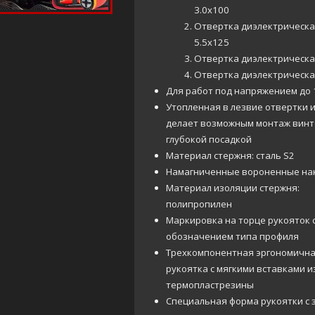
3.0х100
Отвертка диэлектрическ
5.5х125
Отвертка диэлектрическа
Отвертка диэлектрическ
Для работ под напряжением до 
Утопленная в лезвие отвертки 
делает возможным монтаж винт
глубокой посадкой
Материал стержня: сталь S2
Намагниченные вороненные на
Материал изоляции стержня:
полипропилен
Маркировка на торце рукояток 
обозначением типа профиля
Трехкомпонентная эргономичн
рукоятка с мягкими вставками и
термопластрезины
Специальная форма рукоятки с 