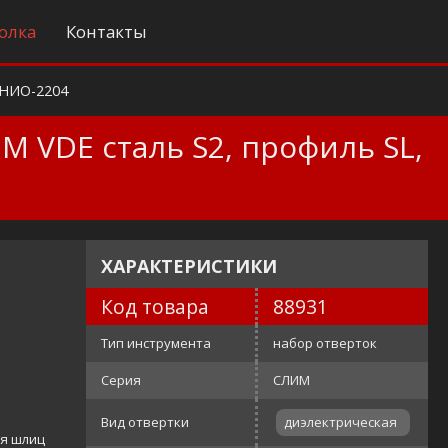
олка
Контакты
НИО-2204
M VDE сталь S2, профиль SL,
ХАРАКТЕРИСТИКИ
Код товара
88931
Тип инструмента
набор отверток
Серия
СЛИМ
Вид отвертки
диэлектрическая
ая шлиц