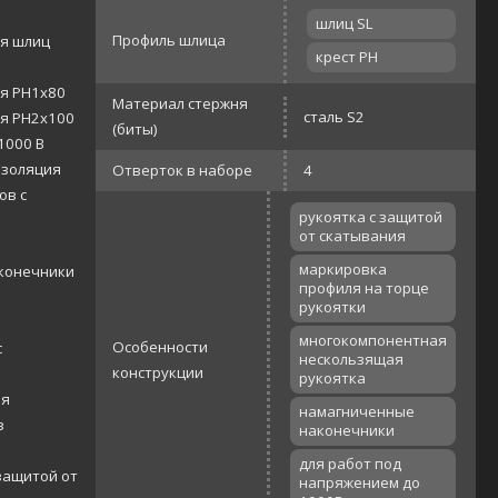
шлиц SL
Профиль шлица
ая шлиц
крест PH
я PH1х80
Материал стержня
сталь S2
ая PH2х100
(биты)
1000 В
изоляция
Отверток в наборе
4
ов с
рукоятка с защитой
от скатывания
маркировка
конечники
профиля на торце
рукоятки
многокомпонентная
Особенности
с
нескользящая
конструкции
рукоятка
ая
намагниченные
з
наконечники
для работ под
защитой от
напряжением до