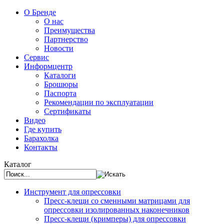
О Бренде
О нас
Преимущества
Партнерство
Новости
Сервис
Информцентр
Каталоги
Брошюры
Паспорта
Рекомендации по эксплуатации
Сертификаты
Видео
Где купить
Барахолка
Контакты
Каталог
Инструмент для опрессовки
Пресс-клещи со сменными матрицами для
опрессовки изолированных наконечников
Пресс-клещи (кримперы) для опрессовки