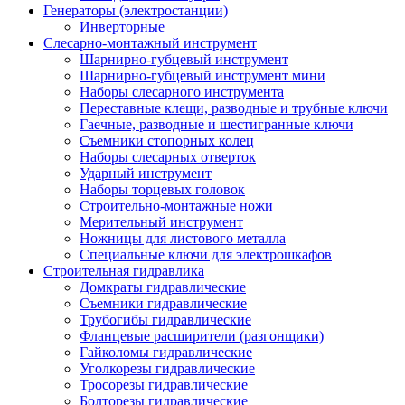
Генераторы (электростанции)
Инверторные
Слесарно-монтажный инструмент
Шарнирно-губцевый инструмент
Шарнирно-губцевый инструмент мини
Наборы слесарного инструмента
Переставные клещи, разводные и трубные ключи
Гаечные, разводные и шестигранные ключи
Съемники стопорных колец
Наборы слесарных отверток
Ударный инструмент
Наборы торцевых головок
Строительно-монтажные ножи
Мерительный инструмент
Ножницы для листового металла
Специальные ключи для электрошкафов
Строительная гидравлика
Домкраты гидравлические
Съемники гидравлические
Трубогибы гидравлические
Фланцевые расширители (разгонщики)
Гайколомы гидравлические
Уголкорезы гидравлические
Тросорезы гидравлические
Болторезы гидравлические