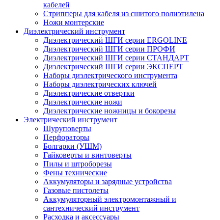
кабелей
Стрипперы для кабеля из сшитого полиэтилена
Ножи монтерские
Диэлектрический инструмент
Диэлектрический ШГИ серии ERGOLINE
Диэлектрический ШГИ серии ПРОФИ
Диэлектрический ШГИ серии СТАНДАРТ
Диэлектрический ШГИ серии ЭКСПЕРТ
Наборы диэлектрического инструмента
Наборы диэлектрических ключей
Диэлектрические отвертки
Диэлектрические ножи
Диэлектрические ножницы и бокорезы
Электрический инструмент
Шуруповерты
Перфораторы
Болгарки (УШМ)
Гайковерты и винтоверты
Пилы и штроборезы
Фены технические
Аккумуляторы и зарядные устройства
Газовые пистолеты
Аккумуляторный электромонтажный и
сантехнический инструмент
Расходка и аксессуары