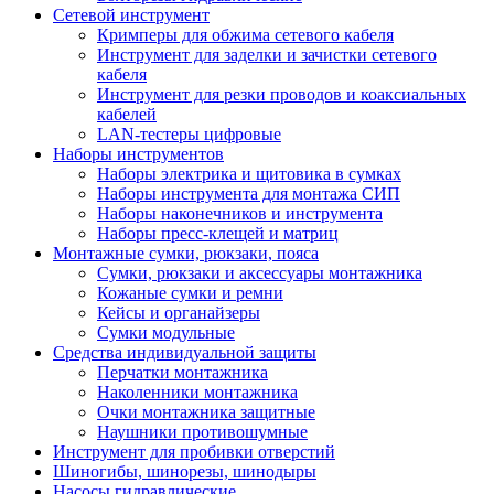
Сетевой инструмент
Кримперы для обжима сетевого кабеля
Инструмент для заделки и зачистки сетевого
кабеля
Инструмент для резки проводов и коаксиальных
кабелей
LAN-тестеры цифровые
Наборы инструментов
Наборы электрика и щитовика в сумках
Наборы инструмента для монтажа СИП
Наборы наконечников и инструмента
Наборы пресс-клещей и матриц
Монтажные сумки, рюкзаки, пояса
Сумки, рюкзаки и аксессуары монтажника
Кожаные сумки и ремни
Кейсы и органайзеры
Сумки модульные
Средства индивидуальной защиты
Перчатки монтажника
Наколенники монтажника
Очки монтажника защитные
Наушники противошумные
Инструмент для пробивки отверстий
Шиногибы, шинорезы, шинодыры
Насосы гидравлические