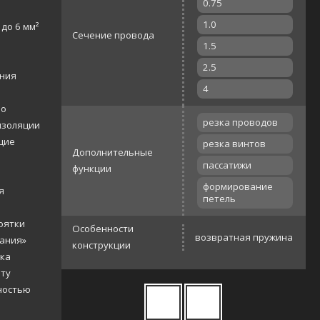
0.75
1.0
до 6 мм²
Сечение провода
1.5
2.5
ания
4
но
резка проводов
изоляции
щие
резка винтов
Дополнительные
пассатижи
функции
формирование
я
петель
оятки
Особенности
возвратная пружина
нания»
конструкции
тка
оту
ностью