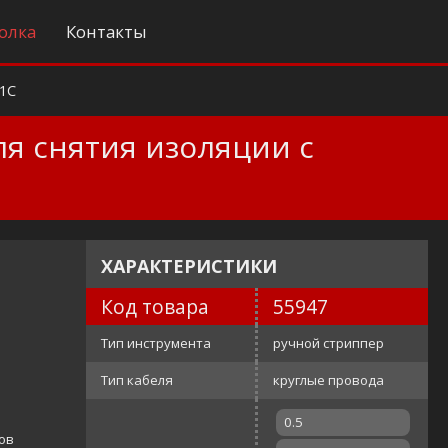
олка
Контакты
1C
я снятия изоляции с
ХАРАКТЕРИСТИКИ
Код товара
55947
Тип инструмента
ручной стриппер
Тип кабеля
круглые провода
0.5
дов