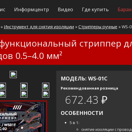
ис
Информцентр
Видео
Где купить
Барах
»
Инструмент для снятия изоляции
»
Cтрипперы ручные
»
WS-0
функциональный стриппер дл
ов 0.5–4.0 мм²
МОДЕЛЬ: WS-01C
Рекомендованная розница
672.43 ₽
ОСОБЕННОСТИ
5 в 1:
снятие изоляции с прово