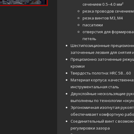
сечением 0.5–4.0 мм²
резка проводов сечением 
резка винтов М3, М4
пассатижи
отверстия для формиров
петель
Шестипозиционные прецизион
заточенные лезвия для снятия 
Прецизионно заточенные режу
кромки
Твердость полотна: HRC 58…60
Материал корпуса: качественна
инструментальная сталь
Двухслойные нескользящие рук
выполнены по технологии «оку
Эргономичная изогнутая рукоя
обеспечивает комфортную раб
Соединительный винт с возмож
регулировки зазора