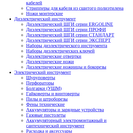
кабелей
Стрипперы для кабеля из сшитого полиэтилена
Ножи монтерские
Диэлектрический инструмент
Диэлектрический ШГИ серии ERGOLINE
Диэлектрический ШГИ серии ПРОФИ
Диэлектрический ШГИ серии СТАНДАРТ
Диэлектрический ШГИ серии ЭКСПЕРТ
Наборы диэлектрического инструмента
Наборы диэлектрических ключей
Диэлектрические отвертки
Диэлектрические ножи
Диэлектрические ножницы и бокорезы
Электрический инструмент
Шуруповерты
Перфораторы
Болгарки (УШМ)
Гайковерты и винтоверты
Пилы и штроборезы
Фены технические
Аккумуляторы и зарядные устройства
Газовые пистолеты
Аккумуляторный электромонтажный и
сантехнический инструмент
Расходка и аксессуары