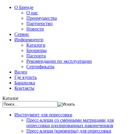
О Бренде
О нас
Преимущества
Партнерство
Новости
Сервис
Информцентр
Каталоги
Брошюры
Паспорта
Рекомендации по эксплуатации
Сертификаты
Видео
Где купить
Барахолка
Контакты
Каталог
Инструмент для опрессовки
Пресс-клещи со сменными матрицами для
опрессовки изолированных наконечников
Пресс-клещи (кримперы) для опрессовки