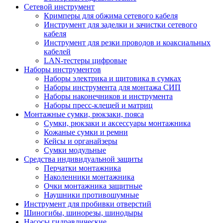
Сетевой инструмент
Кримперы для обжима сетевого кабеля
Инструмент для заделки и зачистки сетевого
кабеля
Инструмент для резки проводов и коаксиальных
кабелей
LAN-тестеры цифровые
Наборы инструментов
Наборы электрика и щитовика в сумках
Наборы инструмента для монтажа СИП
Наборы наконечников и инструмента
Наборы пресс-клещей и матриц
Монтажные сумки, рюкзаки, пояса
Сумки, рюкзаки и аксессуары монтажника
Кожаные сумки и ремни
Кейсы и органайзеры
Сумки модульные
Средства индивидуальной защиты
Перчатки монтажника
Наколенники монтажника
Очки монтажника защитные
Наушники противошумные
Инструмент для пробивки отверстий
Шиногибы, шинорезы, шинодыры
Насосы гидравлические