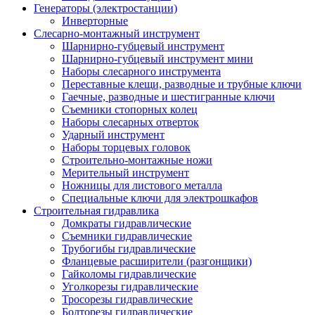
Генераторы (электростанции)
Инверторные
Слесарно-монтажный инструмент
Шарнирно-губцевый инструмент
Шарнирно-губцевый инструмент мини
Наборы слесарного инструмента
Переставные клещи, разводные и трубные ключи
Гаечные, разводные и шестигранные ключи
Съемники стопорных колец
Наборы слесарных отверток
Ударный инструмент
Наборы торцевых головок
Строительно-монтажные ножи
Мерительный инструмент
Ножницы для листового металла
Специальные ключи для электрошкафов
Строительная гидравлика
Домкраты гидравлические
Съемники гидравлические
Трубогибы гидравлические
Фланцевые расширители (разгонщики)
Гайколомы гидравлические
Уголкорезы гидравлические
Тросорезы гидравлические
Болторезы гидравлические