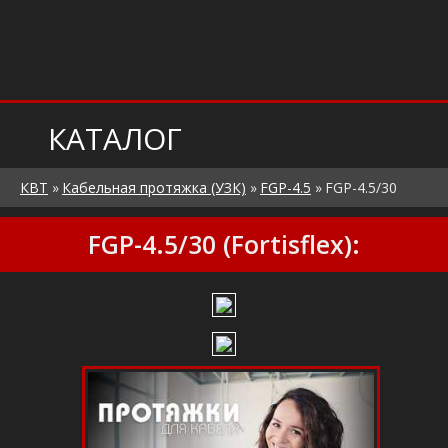
КАТАЛОГ
КВТ
»
Кабельная протяжка (УЗК)
»
FGP-4.5
»
FGP-4.5/30
FGP-4.5/30 (Fortisflex):