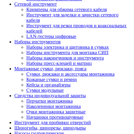
Сетевой инструмент
Кримперы для обжима сетевого кабеля
Инструмент для заделки и зачистки сетевого
кабеля
Инструмент для резки проводов и коаксиальных
кабелей
LAN-тестеры цифровые
Наборы инструментов
Наборы электрика и щитовика в сумках
Наборы инструмента для монтажа СИП
Наборы наконечников и инструмента
Наборы пресс-клещей и матриц
Монтажные сумки, рюкзаки, пояса
Сумки, рюкзаки и аксессуары монтажника
Кожаные сумки и ремни
Кейсы и органайзеры
Сумки модульные
Средства индивидуальной защиты
Перчатки монтажника
Наколенники монтажника
Очки монтажника защитные
Наушники противошумные
Инструмент для пробивки отверстий
Шиногибы, шинорезы, шинодыры
Насосы гидравлические