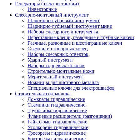
Генераторы (электростанции)
Инверторные
Слесарно-монтажный инструмент
Шарнирно-губцевый инструмент
Шарнирно-губцевый инструмент мини
Наборы слесарного инструмента
Переставные клещи, разводные и трубные ключи
Гаечные, разводные и шестигранные ключи
Съемники стопорных колец
Наборы слесарных отверток
Ударный инструмент
Наборы торцевых головок
Строительно-монтажные ножи
Мерительный инструмент
Ножницы для листового металла
Специальные ключи для электрошкафов
Строительная гидравлика
Домкраты гидравлические
Съемники гидравлические
Трубогибы гидравлические
Фланцевые расширители (разгонщики)
Гайколомы гидравлические
Уголкорезы гидравлические
Тросорезы гидравлические
Болторезы гидравлические