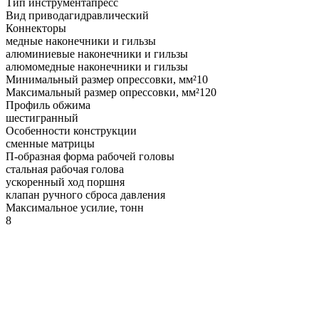
Тип инструмента
пресс
Вид привода
гидравлический
Коннекторы
медные наконечники и гильзы
алюминиевые наконечники и гильзы
алюмомедные наконечники и гильзы
Минимальный размер опрессовки, мм²
10
Максимальный размер опрессовки, мм²
120
Профиль обжима
шестигранный
Особенности конструкции
сменные матрицы
П-образная форма рабочей головы
стальная рабочая голова
ускоренный ход поршня
клапан ручного сброса давления
Максимальное усилие, тонн
8