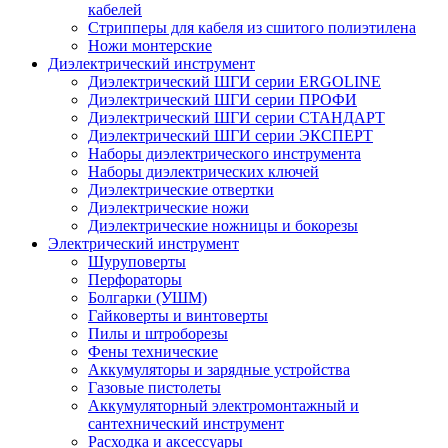
кабелей
Стрипперы для кабеля из сшитого полиэтилена
Ножи монтерские
Диэлектрический инструмент
Диэлектрический ШГИ серии ERGOLINE
Диэлектрический ШГИ серии ПРОФИ
Диэлектрический ШГИ серии СТАНДАРТ
Диэлектрический ШГИ серии ЭКСПЕРТ
Наборы диэлектрического инструмента
Наборы диэлектрических ключей
Диэлектрические отвертки
Диэлектрические ножи
Диэлектрические ножницы и бокорезы
Электрический инструмент
Шуруповерты
Перфораторы
Болгарки (УШМ)
Гайковерты и винтоверты
Пилы и штроборезы
Фены технические
Аккумуляторы и зарядные устройства
Газовые пистолеты
Аккумуляторный электромонтажный и
сантехнический инструмент
Расходка и аксессуары