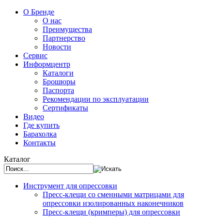
О Бренде
О нас
Преимущества
Партнерство
Новости
Сервис
Информцентр
Каталоги
Брошюры
Паспорта
Рекомендации по эксплуатации
Сертификаты
Видео
Где купить
Барахолка
Контакты
Каталог
Инструмент для опрессовки
Пресс-клещи со сменными матрицами для
опрессовки изолированных наконечников
Пресс-клещи (кримперы) для опрессовки