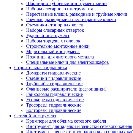
Шарнирно-губцевый инструмент мини
Наборы слесарного инструмента
Переставные клещи, разводные и трубные ключи
Гаечные, разводные и шестигранные ключи
Съемники стопорных колец
Наборы слесарных отверток
Ударный инструмент
Наборы торцевых головок
Строительно-монтажные ножи
Мерительный инструмент
Ножницы для листового металла
Специальные ключи для электрошкафов
Строительная гидравлика
Домкраты гидравлические
Съемники гидравлические
Трубогибы гидравлические
Фланцевые расширители (разгонщики)
Гайколомы гидравлические
Уголкорезы гидравлические
Тросорезы гидравлические
Болторезы гидравлические
Сетевой инструмент
Кримперы для обжима сетевого кабеля
Инструмент для заделки и зачистки сетевого кабеля
Инструмент для резки проводов и коаксиальных ка