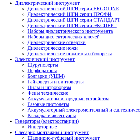
Диэлектрический инструмент
Диэлектрический ШГИ серии ERGOLINE
Диэлектрический ШГИ серии ПРОФИ
Диэлектрический ШГИ серии СТАНДАРТ
Диэлектрический ШГИ серии ЭКСПЕРТ
Наборы диэлектрического инструмента
Наборы диэлектрических ключей
Диэлектрические отвертки
Диэлектрические ножи
Диэлектрические ножницы и бокорезы
Электрический инструмент
Шуруповерты
Перфораторы
Болгарки (УШМ)
Гайковерты и винтоверты
Пилы и штроборезы
Фены технические
Аккумуляторы и зарядные устройства
Газовые пистолеты
Аккумуляторный электромонтажный и сантехничес
Расходка и аксессуары
Генераторы (электростанции)
Инверторные
Слесарно-монтажный инструмент
Шарнирно-губцевый инструмент