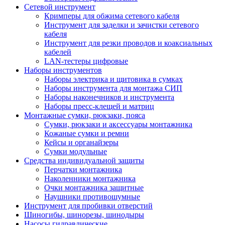
Сетевой инструмент
Кримперы для обжима сетевого кабеля
Инструмент для заделки и зачистки сетевого
кабеля
Инструмент для резки проводов и коаксиальных
кабелей
LAN-тестеры цифровые
Наборы инструментов
Наборы электрика и щитовика в сумках
Наборы инструмента для монтажа СИП
Наборы наконечников и инструмента
Наборы пресс-клещей и матриц
Монтажные сумки, рюкзаки, пояса
Сумки, рюкзаки и аксессуары монтажника
Кожаные сумки и ремни
Кейсы и органайзеры
Сумки модульные
Средства индивидуальной защиты
Перчатки монтажника
Наколенники монтажника
Очки монтажника защитные
Наушники противошумные
Инструмент для пробивки отверстий
Шиногибы, шинорезы, шинодыры
Насосы гидравлические