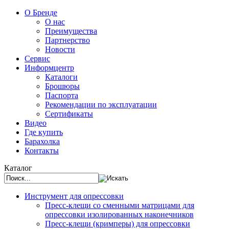
О Бренде
О нас
Преимущества
Партнерство
Новости
Сервис
Информцентр
Каталоги
Брошюры
Паспорта
Рекомендации по эксплуатации
Сертификаты
Видео
Где купить
Барахолка
Контакты
Каталог
Инструмент для опрессовки
Пресс-клещи со сменными матрицами для
опрессовки изолированных наконечников
Пресс-клещи (кримперы) для опрессовки