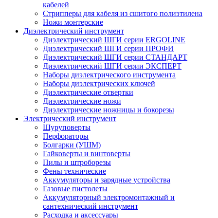
кабелей
Стрипперы для кабеля из сшитого полиэтилена
Ножи монтерские
Диэлектрический инструмент
Диэлектрический ШГИ серии ERGOLINE
Диэлектрический ШГИ серии ПРОФИ
Диэлектрический ШГИ серии СТАНДАРТ
Диэлектрический ШГИ серии ЭКСПЕРТ
Наборы диэлектрического инструмента
Наборы диэлектрических ключей
Диэлектрические отвертки
Диэлектрические ножи
Диэлектрические ножницы и бокорезы
Электрический инструмент
Шуруповерты
Перфораторы
Болгарки (УШМ)
Гайковерты и винтоверты
Пилы и штроборезы
Фены технические
Аккумуляторы и зарядные устройства
Газовые пистолеты
Аккумуляторный электромонтажный и
сантехнический инструмент
Расходка и аксессуары