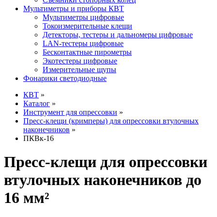
Мультиметры и приборы КВТ
Мультиметры цифровые
Токоизмерительные клещи
Детекторы, тестеры и дальномеры цифровые
LAN-тестеры цифровые
Бесконтактные пирометры
Экотестеры цифровые
Измерительные щупы
Фонарики светодиодные
КВТ
»
Каталог
»
Инструмент для опрессовки
»
Пресс-клещи (кримперы) для опрессовки втулочных
наконечников
»
ПКВк-16
Пресс-клещи для опрессовки
втулочных наконечников до
16 мм²