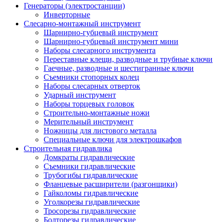
Генераторы (электростанции)
Инверторные
Слесарно-монтажный инструмент
Шарнирно-губцевый инструмент
Шарнирно-губцевый инструмент мини
Наборы слесарного инструмента
Переставные клещи, разводные и трубные ключи
Гаечные, разводные и шестигранные ключи
Съемники стопорных колец
Наборы слесарных отверток
Ударный инструмент
Наборы торцевых головок
Строительно-монтажные ножи
Мерительный инструмент
Ножницы для листового металла
Специальные ключи для электрошкафов
Строительная гидравлика
Домкраты гидравлические
Съемники гидравлические
Трубогибы гидравлические
Фланцевые расширители (разгонщики)
Гайколомы гидравлические
Уголкорезы гидравлические
Тросорезы гидравлические
Болторезы гидравлические