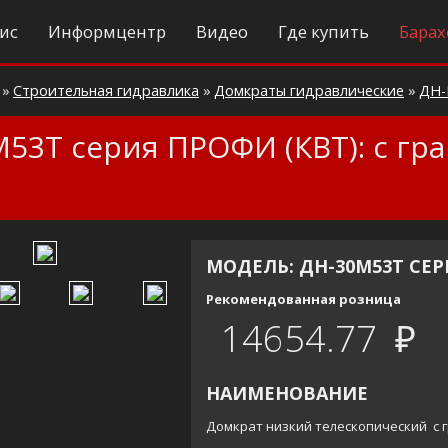
ис
Информцентр
Видео
Где купить
Барах
»
Строительная гидравлика
»
Домкраты гидравлические
»
ДН
53Т серия ПРОФИ (КВТ): с г
МОДЕЛЬ: ДН-30М53Т СЕ
Рекомендованная розница
14654.77 ₽
НАИМЕНОВАНИЕ
Домкрат низкий телескопический с