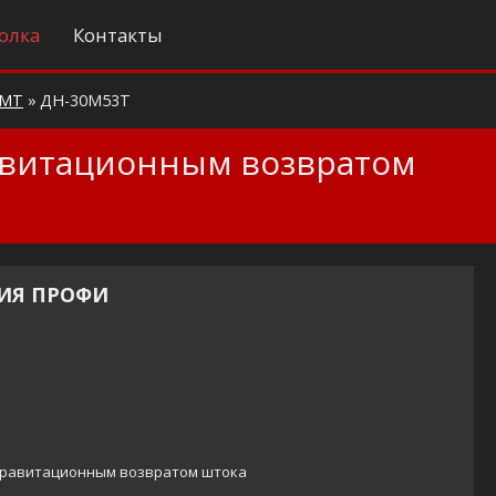
олка
Контакты
-МТ
»
ДН-30М53Т
равитационным возвратом
РИЯ ПРОФИ
 гравитационным возвратом штока