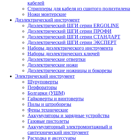
кабелей
Стрипперы для кабеля из сшитого полиэтилена
Ножи монтерские
Диэлектрический инструмент
Диэлектрический ШГИ серии ERGOLINE
Диэлектрический ШГИ серии ПРОФИ
Диэлектрический ШГИ серии СТАНДАРТ
Диэлектрический ШГИ серии ЭКСПЕРТ
Наборы диэлектрического инструмента
Наборы диэлектрических ключей
Диэлектрические отвертки
Диэлектрические ножи
Диэлектрические ножницы и бокорезы
Электрический инструмент
Шуруповерты
Перфораторы
Болгарки (УШМ)
Гайковерты и винтоверты
Пилы и штроборезы
Фены технические
Аккумуляторы и зарядные устройства
Газовые пистолеты
Аккумуляторный электромонтажный и
сантехнический инструмент
Расходка и аксессуары