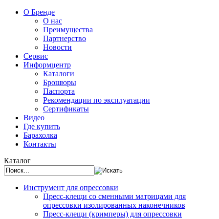
О Бренде
О нас
Преимущества
Партнерство
Новости
Сервис
Информцентр
Каталоги
Брошюры
Паспорта
Рекомендации по эксплуатации
Сертификаты
Видео
Где купить
Барахолка
Контакты
Каталог
Инструмент для опрессовки
Пресс-клещи со сменными матрицами для
опрессовки изолированных наконечников
Пресс-клещи (кримперы) для опрессовки