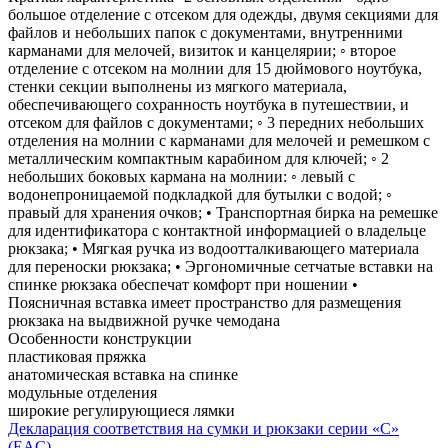
большое отделение с отсеком для одежды, двумя секциями для
файлов и небольших папок с документами, внутренними
карманами для мелочей, визиток и канцелярии; ◦ второе
отделение с отсеком на молнии для 15 дюймового ноутбука,
стенки секции выполнены из мягкого материала,
обеспечивающего сохранность ноутбука в путешествии, и
отсеком для файлов с документами; ◦ 3 передних небольших
отделения на молнии с карманами для мелочей и ремешком с
металлическим компактным карабином для ключей; ◦ 2
небольших боковых кармана на молнии: ◦ левый с
водонепроницаемой подкладкой для бутылки с водой; ◦
правый для хранения очков; • Транспортная бирка на ремешке
для идентификатора с контактной информацией о владельце
рюкзака; • Мягкая ручка из водоотталкивающего материала
для переноски рюкзака; • Эргономичные сетчатые вставки на
спинке рюкзака обеспечат комфорт при ношении •
Поясничная вставка имеет пространство для размещения
рюкзака на выдвижной ручке чемодана
Особенности конструкции
пластиковая пряжка
анатомическая вставка на спинке
модульные отделения
широкие регулирующиеся лямки
Декларация соответствия на сумки и рюкзаки серии «С»
(EAC)