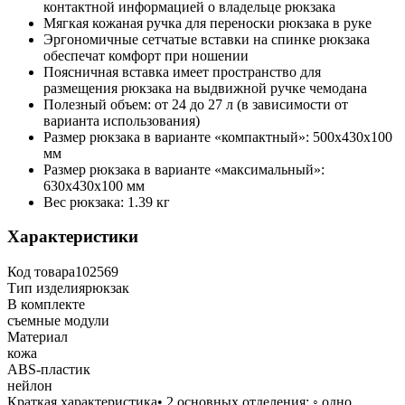
контактной информацией о владельце рюкзака
Мягкая кожаная ручка для переноски рюкзака в руке
Эргономичные сетчатые вставки на спинке рюкзака
обеспечат комфорт при ношении
Поясничная вставка имеет пространство для
размещения рюкзака на выдвижной ручке чемодана
Полезный объем: от 24 до 27 л (в зависимости от
варианта использования)
Размер рюкзака в варианте «компактный»: 500х430х100
мм
Размер рюкзака в варианте «максимальный»:
630х430х100 мм
Вес рюкзака: 1.39 кг
Характеристики
Код товара
102569
Тип изделия
рюкзак
В комплекте
съемные модули
Материал
кожа
АВS-пластик
нейлон
Краткая характеристика
• 2 основных отделения: ◦ одно