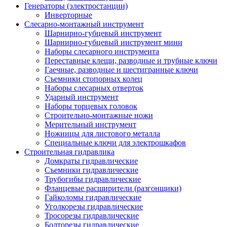
Генераторы (электростанции)
Инверторные
Слесарно-монтажный инструмент
Шарнирно-губцевый инструмент
Шарнирно-губцевый инструмент мини
Наборы слесарного инструмента
Переставные клещи, разводные и трубные ключи
Гаечные, разводные и шестигранные ключи
Съемники стопорных колец
Наборы слесарных отверток
Ударный инструмент
Наборы торцевых головок
Строительно-монтажные ножи
Мерительный инструмент
Ножницы для листового металла
Специальные ключи для электрошкафов
Строительная гидравлика
Домкраты гидравлические
Съемники гидравлические
Трубогибы гидравлические
Фланцевые расширители (разгонщики)
Гайколомы гидравлические
Уголкорезы гидравлические
Тросорезы гидравлические
Болторезы гидравлические