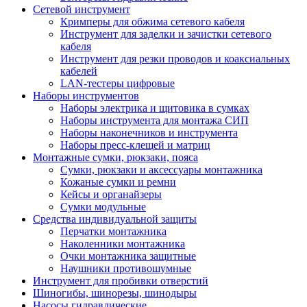
Сетевой инструмент
Кримперы для обжима сетевого кабеля
Инструмент для заделки и зачистки сетевого
кабеля
Инструмент для резки проводов и коаксиальных
кабелей
LAN-тестеры цифровые
Наборы инструментов
Наборы электрика и щитовика в сумках
Наборы инструмента для монтажа СИП
Наборы наконечников и инструмента
Наборы пресс-клещей и матриц
Монтажные сумки, рюкзаки, пояса
Сумки, рюкзаки и аксессуары монтажника
Кожаные сумки и ремни
Кейсы и органайзеры
Сумки модульные
Средства индивидуальной защиты
Перчатки монтажника
Наколенники монтажника
Очки монтажника защитные
Наушники противошумные
Инструмент для пробивки отверстий
Шиногибы, шинорезы, шинодыры
Насосы гидравлические