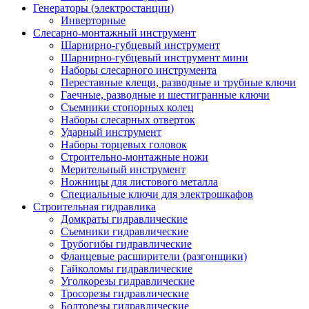
Генераторы (электростанции)
Инверторные
Слесарно-монтажный инструмент
Шарнирно-губцевый инструмент
Шарнирно-губцевый инструмент мини
Наборы слесарного инструмента
Переставные клещи, разводные и трубные ключи
Гаечные, разводные и шестигранные ключи
Съемники стопорных колец
Наборы слесарных отверток
Ударный инструмент
Наборы торцевых головок
Строительно-монтажные ножи
Мерительный инструмент
Ножницы для листового металла
Специальные ключи для электрошкафов
Строительная гидравлика
Домкраты гидравлические
Съемники гидравлические
Трубогибы гидравлические
Фланцевые расширители (разгонщики)
Гайколомы гидравлические
Уголкорезы гидравлические
Тросорезы гидравлические
Болторезы гидравлические