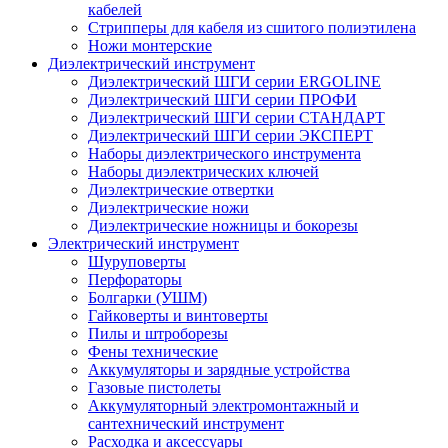
кабелей
Стрипперы для кабеля из сшитого полиэтилена
Ножи монтерские
Диэлектрический инструмент
Диэлектрический ШГИ серии ERGOLINE
Диэлектрический ШГИ серии ПРОФИ
Диэлектрический ШГИ серии СТАНДАРТ
Диэлектрический ШГИ серии ЭКСПЕРТ
Наборы диэлектрического инструмента
Наборы диэлектрических ключей
Диэлектрические отвертки
Диэлектрические ножи
Диэлектрические ножницы и бокорезы
Электрический инструмент
Шуруповерты
Перфораторы
Болгарки (УШМ)
Гайковерты и винтоверты
Пилы и штроборезы
Фены технические
Аккумуляторы и зарядные устройства
Газовые пистолеты
Аккумуляторный электромонтажный и
сантехнический инструмент
Расходка и аксессуары