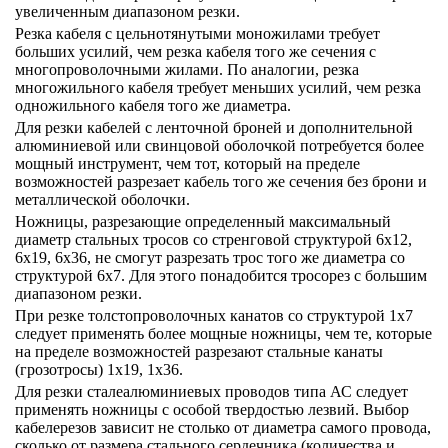
увеличенным диапазоном резки.
Резка кабеля с цельнотянутыми моножилами требует
больших усилий, чем резка кабеля того же сечения с
многопроволочными жилами. По аналогии, резка
многожильного кабеля требует меньших усилий, чем резка
одножильного кабеля того же диаметра.
Для резки кабелей с ленточной броней и дополнительной
алюминиевой или свинцовой оболочкой потребуется более
мощный инструмент, чем тот, который на пределе
возможностей разрезает кабель того же сечения без брони и
металлической оболочки.
Ножницы, разрезающие определенный максимальный
диаметр стальных тросов со стренговой структурой 6х12,
6х19, 6х36, не смогут разрезать трос того же диаметра со
структурой 6х7. Для этого понадобится тросорез с большим
диапазоном резки.
При резке толстопроволочных канатов со структурой 1х7
следует применять более мощные ножницы, чем те, которые
на пределе возможностей разрезают стальные канаты
(грозотросы) 1х19, 1х36.
Для резки сталеалюминиевых проводов типа АС следует
применять ножницы с особой твердостью лезвий. Выбор
кабелерезов зависит не столько от диаметра самого провода,
сколько от размера стального сердечника (количества и