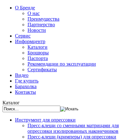
О Бренде
О нас
Преимущества
Партнерство
Новости
Сервис
Информцентр
Каталоги
Брошюры
Паспорта
Рекомендации по эксплуатации
Сертификаты
Видео
Где купить
Барахолка
Контакты
Каталог
Инструмент для опрессовки
Пресс-клещи со сменными матрицами для
опрессовки изолированных наконечников
Пресс-клещи (кримперы) для опрессовки